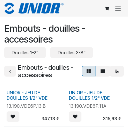
Se rendre au contenu
Embouts - douilles -
accessoires
Douilles 1-2"
Douilles 3-8"
Embouts - douilles -
accessoires
UNIOR - JEU DE
UNIOR - JEU DE
DOUILLES 1/2" VDE
DOUILLES 1/2" VDE
13.190.VDE6P.13.B
13.190.VDE6P.11A
347,13
€
315,63
€