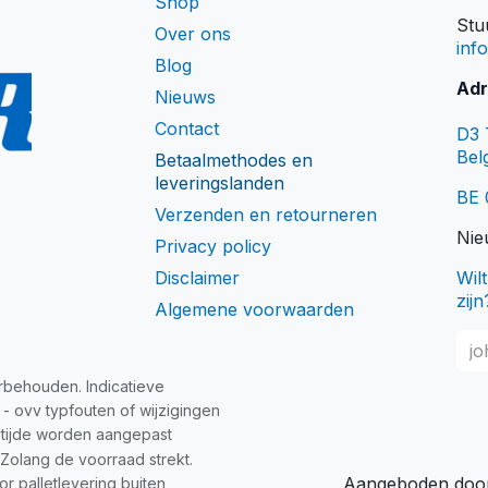
Shop
Stu
Over ons
inf
Blog
Adr
Nieuws
Contact
D3 
Bel
Betaalmethodes en
leveringslanden
BE 
Verzenden en retourneren
Nie
Privacy policy
Disclaimer
Wil
zijn
Algemene voorwaarden
rbehouden. Indicatieve
 - ovv typfouten of wijzigingen
 tijde worden aangepast
 Zolang de voorraad strekt.
Aangeboden do
r palletlevering buiten