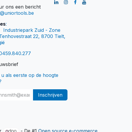
ur ons een bericht
o@uniortools.be
es
:
​Industriepark Zuid - Zone
Tenhovestraat 22, 8700 Tielt,
gië
0459.840.277
uwsbrief
t u als eerste op de hoogte
?
Inschrijven
or
- De #1
Open source e-commerce