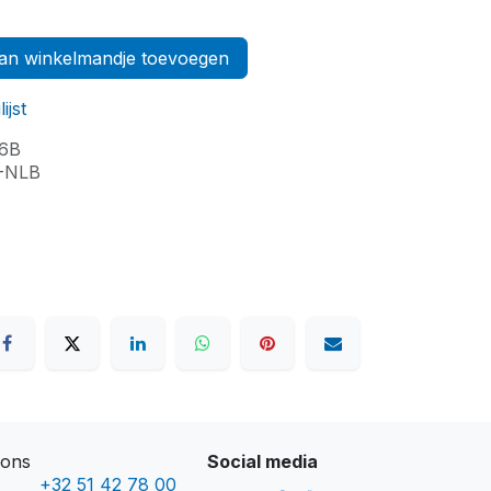
n winkelmandje toevoegen
ijst
.6B
-NLB
ons​
Social media
+32 51 42 78 00