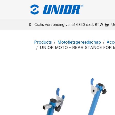
Overslaan naar inhoud
Shop Unior
Gratis verzending vanaf €350 excl. BTW
U
Products
Motofietsgereedschap
Acce
UNIOR MOTO - REAR STANCE FOR