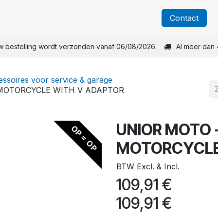
Over Unior
Catalogi
Blog
Nieuws
​Contact
w bestelling wordt verzonden vanaf 06/08/2026.
Al meer dan 
ssoires voor service & garage
 MOTORCYCLE WITH V ADAPTOR
UNIOR MOTO 
OP = OP
MOTORCYCLE
BTW Excl. & Incl.
109,91
€
109,91
€