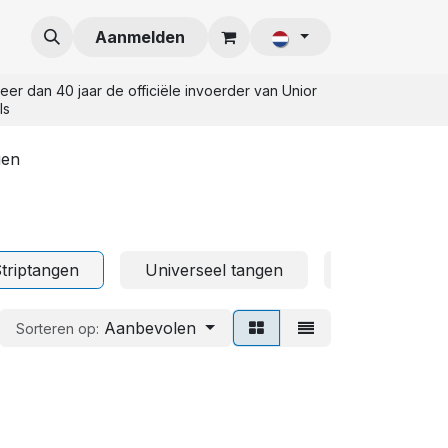
Aanmelden
eer dan 40 jaar de officiële invoerder van Unior
ls
gen
triptangen
Universeel tangen
Waterpompt
Aanbevolen
Sorteren op: