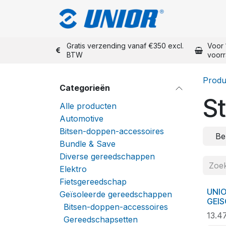
Overslaan naar inhoud
Shop Unior
Gratis verzending vanaf €350 excl.
Voor 
BTW
voor
Produ
Categorieën
St
Alle producten
Automotive
Bitsen-doppen-accessoires
Be
Bundle & Save
Diverse gereedschappen
Elektro
Fietsgereedschap
UNIO
Geïsoleerde gereedschappen
GEIS
Bitsen-doppen-accessoires
13.4
Gereedschapsetten