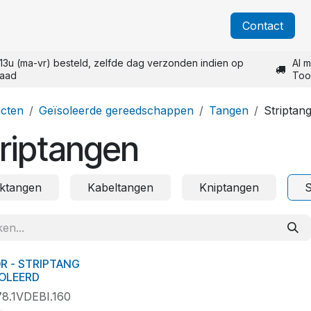
Over Unior
Catalogi
Blog
Nieuws
​Contact
13u (ma-vr) besteld, zelfde dag verzonden indien op
Al m
raad
Too
cten
Geïsoleerde gereedschappen
Tangen
Striptan
riptangen
ktangen
Kabeltangen
Kniptangen
S
R - STRIPTANG
OLEERD
78.1VDEBI.160