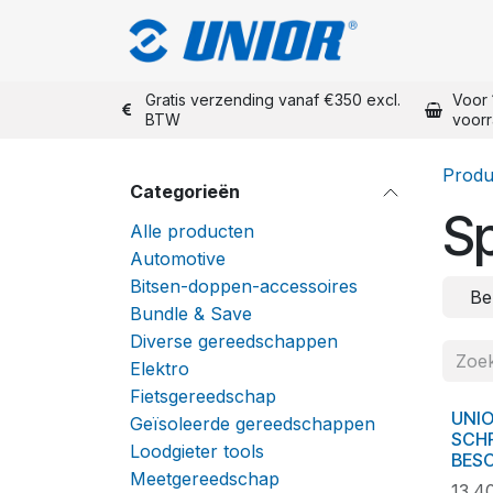
Overslaan naar inhoud
Shop Unior
Gratis verzending vanaf €350 excl.
Voor 
BTW
voor
Produ
Categorieën
Sp
Alle producten
Automotive
Bitsen-doppen-accessoires
Be
Bundle & Save
Diverse gereedschappen
Elektro
Fietsgereedschap
UNIO
Geïsoleerde gereedschappen
SCH
Loodgieter tools
BES
Meetgereedschap
13.4