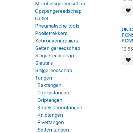
Motofietsgereedschap
Opspangereedschap
Outlet
Pneumatische tools
UNIO
Poelietrekkers
PON
Schroevendraaiers
PON
Setten gereedschap
13.5
Slaggereedschap
Sleutels
Snijgereedschap
Tangen
Bektangen
Circlipstangen
Griptangen
Kabelschoentangen
Kniptangen
Rivettangen
Setten tangen