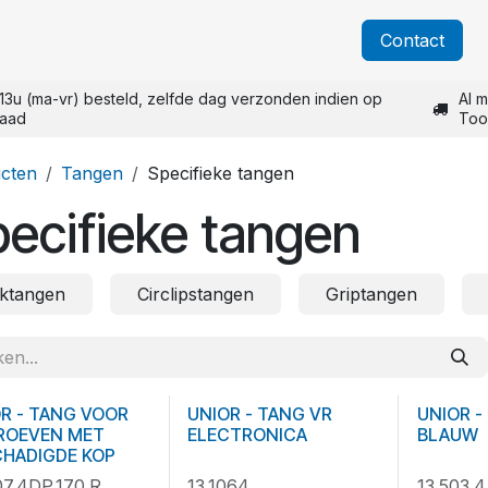
Over Unior
Catalogi
Blog
Nieuws
​Contact
13u (ma-vr) besteld, zelfde dag verzonden indien op
Al m
raad
Too
cten
Tangen
Specifieke tangen
ecifieke tangen
ktangen
Circlipstangen
Griptangen
NIET MEER LEVERBAAR
R - TANG VOOR
UNIOR - TANG VR
UNIOR -
ROEVEN MET
ELECTRONICA
BLAUW
CHADIGDE KOP
07.4DP.170.R
13.1064
13.503.