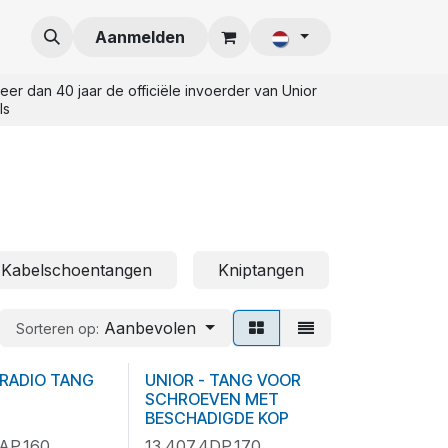
Aanmelden
eer dan 40 jaar de officiële invoerder van Unior
ls
Kabelschoentangen
Kniptangen
Rivettang
Aanbevolen
Sorteren op:
OP = OP
 RADIO TANG
UNIOR - TANG VOOR
SCHROEVEN MET
BESCHADIGDE KOP
4AP.160
13.407.4DP.170