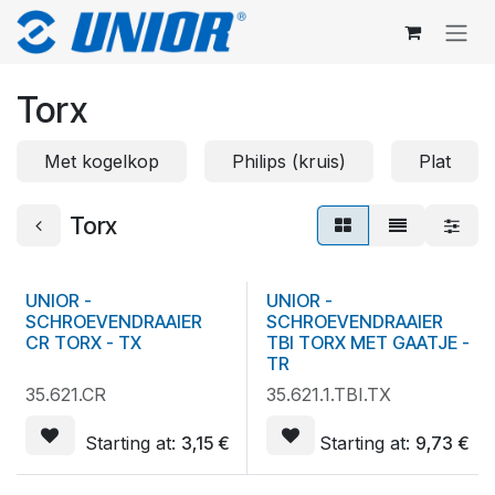
Overslaan naar inhoud
Torx
Met kogelkop
Philips (kruis)
Plat
Torx
OP = OP
OP = OP
UNIOR -
UNIOR -
SCHROEVENDRAAIER
SCHROEVENDRAAIER
CR TORX - TX
TBI TORX MET GAATJE -
TR
35.621.CR
35.621.1.TBI.TX
Starting at:
3,15
€
Starting at:
9,73
€